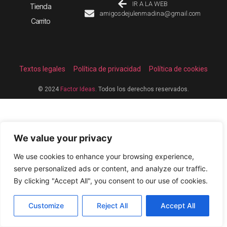
IR A LA WEB
Tienda
amigosdejulenmadina@gmail.com
Carrito
Textos legales
Política de privacidad
Política de cookies
© 2024
Factor Ideas
. Todos los derechos reservados.
We value your privacy
We use cookies to enhance your browsing experience,
serve personalized ads or content, and analyze our traffic.
By clicking "Accept All", you consent to our use of cookies.
Customize
Reject All
Accept All